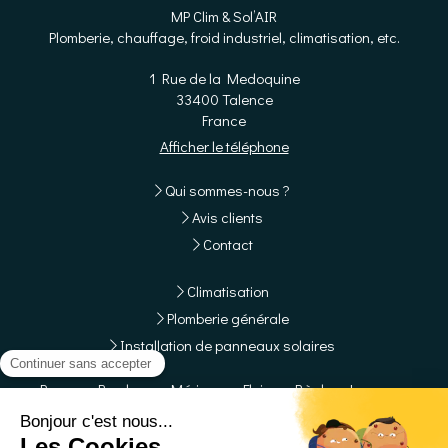
MP Clim & Sol’AIR
Plomberie, chauffage, froid industriel, climatisation, etc.
1 Rue de la Medoquine
33400
Talence
France
Afficher le téléphone
Qui sommes-nous ?
Avis clients
Contact
Climatisation
Plomberie générale
Installation de panneaux solaires
Pessac, Bordeaux, Mérignac, Floirac, Bègles, Le
Bouscat, Gradignan, Cenon, Villenave-d'Ornon, Canéjan,
Bruges, Artigues-près-Bordeaux