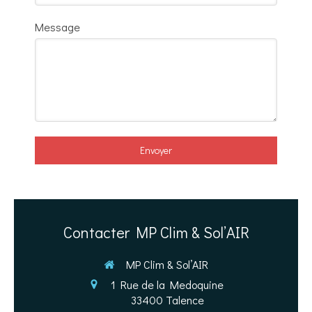
Message
Envoyer
Contacter MP Clim & Sol’AIR
MP Clim & Sol’AIR
1 Rue de la Medoquine
33400
Talence